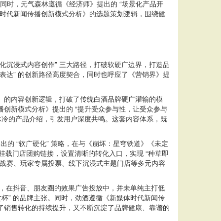
格局。同时，元气森林遵循《经济师》提出的 “场景化产品开
体时代新闻传播创新模式分析》的选题策划逻辑，围绕健
沉浸式内容创作” 三大路径，打破软硬广边界，打造品
表达” 的创新路径高度契合，同时也呼应了《营销界》提
》的内容创新逻辑，打破了传统白酒品牌硬广灌输的模
播创新模式分析》提出的 “提升受众参与性，让受众参与
代冰冷的产品介绍，引发用户深度共鸣。这套内容体系，既
出的 “软广硬化” 策略，在与《崩坏：星穹铁道》《未定
直接挂载门店团购链接，设置清晰的转化入口，实现 “种草即
挑战赛、玩家专属投票、线下沉浸式主题门店等多元内容
略，在抖音、朋友圈的效果广告投放中，并未单纯主打低
贪杯” 的品牌主张。同时，劲酒遵循《新媒体时代新闻传
现了销售转化的持续提升，又不断沉淀了品牌健康、靠谱的