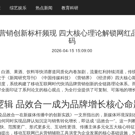
康
综艺娱乐
热点新闻
教育科研
营销创新标杆频现 四大核心理论解锁网红
码
2026-04-15 15:09:00
酒、果酒、饮料等快消赛道同质化内卷加剧，流量红利持续消退，传统
发于《新闻研究导刊》《中国传媒科技》《营销界》《经济师》四大核心
维度，系统构建了移动互联网时代快消品牌营销创新的全链路理论体系。
好全面印证了系列论文的核心观点，为全行业提供了可复制、可落地的增
辑 品效合一成为品牌增长核心命
的《论品效合一在新媒体传播中的创新实践》一文所指出的，新媒体环境深
同时实现品牌认知沉淀与销售转化增长，即达成 “品效合一”。这一判断与《
快、范围更广、形式更多元、互动性更强、传播主体多元化五大核心特征” 形
确提出，移动互联网已从营销辅助工具演变为企业发展的核心基础设施，