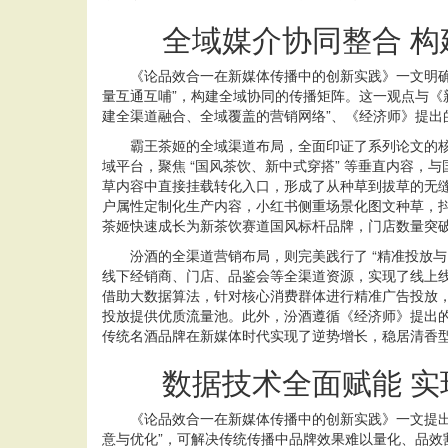
全域媒介协同整合 构
《论品效合一在新媒体传播中的创新实践》一文明确提
量互通互哺”，构建全域协同的传播矩阵。这一观点与《
建全渠道融合、全域覆盖的营销网络”、《经济师》提出
霸王茶姬的全域渠道布局，全面印证了系列论文的核心策略
域平台，聚焦 “国风茶饮、新中式穿搭” 等垂直内容，
草内容中直接挂载转化入口，形成了从种草到拔草的无缝
户属性定制化生产内容，小红书侧重场景化图文种草，
茶姬快速成长为新茶饮赛道国风标杆品牌，门店数量突破 
汾酒的全渠道营销布局，则完美践行了 “精准投放与内
线下经销商、门店、品鉴会等全渠道资源，实现了线上线
借助大数据算法，针对核心消费群体进行精准广告投放
投放提供优质流量池。此外，汾酒遵循《经济师》提出的
传统名酒品牌在新媒体时代实现了逆势增长，稳居清香
数据技术全面赋能 实
《论品效合一在新媒体传播中的创新实践》一文提出，大
意与优化”，可解决传统传播中品牌效果难以量化、品效割