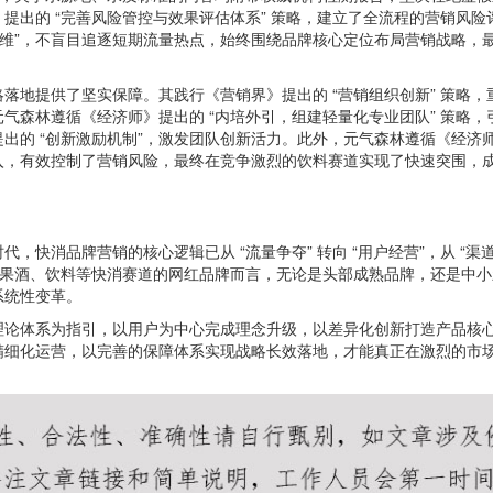
提出的 “完善风险管控与效果评估体系” 策略，建立了全流程的营销风
思维”，不盲目追逐短期流量热点，始终围绕品牌核心定位布局营销战略，
地提供了坚实保障。其践行《营销界》提出的 “营销组织创新” 策略，
气森林遵循《经济师》提出的 “内培外引，组建轻量化专业团队” 策略
的 “创新激励机制”，激发团队创新活力。此外，元气森林遵循《经济师》
入，有效控制了营销风险，最终在竞争激烈的饮料赛道实现了快速突围，
牌营销的核心逻辑已从 “流量争夺” 转向 “用户经营”，从 “渠道为王”
、白酒、果酒、饮料等快消赛道的网红品牌而言，无论是头部成熟品牌，还是
系统性变革。
体系为指引，以用户为中心完成理念升级，以差异化创新打造产品核心
精细化运营，以完善的保障体系实现战略长效落地，才能真正在激烈的市