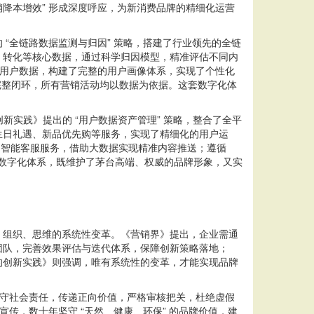
销降本增效” 形成深度呼应，为新消费品牌的精细化运营
全链路数据监测与归因” 策略，搭建了行业领先的全链
、转化等核心数据，通过科学归因模型，精准评估不同内
平台用户数据，构建了完整的用户画像体系，实现了个性化
” 的完整闭环，所有营销活动均以数据为依据。这套数字化体
新实践》提出的 “用户数据资产管理” 策略，整合了全平
生日礼遇、新品优先购等服务，实现了精细化的用户运
测、智能客服服务，借助大数据实现精准内容推送；遵循
。这套数字化体系，既维护了茅台高端、权威的品牌形象，又实
组织、思维的系统性变革。《营销界》提出，企业需通
团队，完善效果评估与迭代体系，保障创新策略落地；
的创新实践》则强调，唯有系统性的变革，才能实现品牌
守社会责任，传递正向价值，严格审核把关，杜绝虚假
传，数十年坚守 “天然、健康、环保” 的品牌价值，建