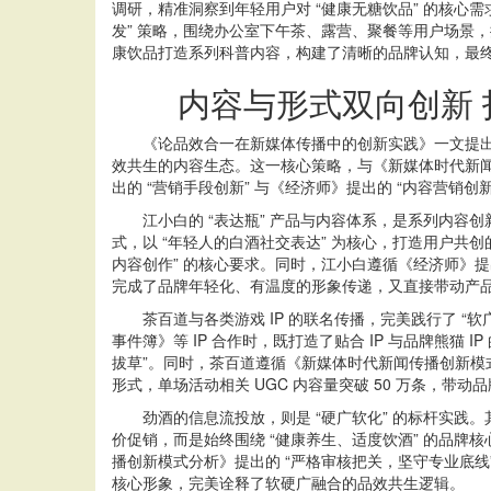
调研，精准洞察到年轻用户对 “健康无糖饮品” 的核心需求
发” 策略，围绕办公室下午茶、露营、聚餐等用户场景
康饮品打造系列科普内容，构建了清晰的品牌认知，最
内容与形式双向创新 
《论品效合一在新媒体传播中的创新实践》一文提出，
效共生的内容生态。这一核心策略，与《新媒体时代新闻
出的 “营销手段创新” 与《经济师》提出的 “内容营销
江小白的 “表达瓶” 产品与内容体系，是系列内容
式，以 “年轻人的白酒社交表达” 为核心，打造用户
内容创作” 的核心要求。同时，江小白遵循《经济师》
完成了品牌年轻化、有温度的形象传递，又直接带动产品销
茶百道与各类游戏 IP 的联名传播，完美践行了 “软
事件簿》等 IP 合作时，既打造了贴合 IP 与品牌熊
拔草”。同时，茶百道遵循《新媒体时代新闻传播创新模
形式，单场活动相关 UGC 内容量突破 50 万条，带
劲酒的信息流投放，则是 “硬广软化” 的标杆实践。
价促销，而是始终围绕 “健康养生、适度饮酒” 的品牌
播创新模式分析》提出的 “严格审核把关，坚守专业底
核心形象，完美诠释了软硬广融合的品效共生逻辑。