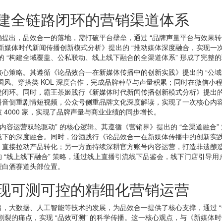
建全链路闭环的营销渠道体系
出，品效合一的落地，需打破平台壁垒，通过 “品牌声量平台与效果转
新媒体时代新闻传播创新模式分析》提出的 “推动媒体深度融合，实现一次
的 “构建全域覆盖、公私联动、线上线下融合的全渠道体系” 形成了完整
。其遵循《论品效合一在新媒体传播中的创新实践》提出的 “公域种草 -
与国风、穿搭类 KOL 深度合作，完成品牌种草与声量积累；同时在微信
闭环。同时，霸王茶姬践行《新媒体时代新闻传播创新模式分析》提出的 
抖音侧重剧情短视频，公众号侧重品牌文化深度解读，实现了一次核心内
4000 家，实现了品牌声量与商业业绩的同步增长。
容运营双轮驱动” 的核心逻辑。其遵循《营销界》提出的 “全渠道融合”
下的深度融合。同时，汾酒践行《论品效合一在新媒体传播中的创新实践》
，直接拉动产品转化；另一方面持续深耕官方账号内容运营，打造非遗酿
 “线上线下融合” 策略，通过线上直播引流线下品鉴会，线下门店引导
型白酒赛道头部位置。
现可测可控的精细化营销运营
数据、人工智能等技术的发展，为品效合一提供了核心支撑，通过 “全
裂的痛点，实现 “品效可测” 的科学传播。这一核心观点，与《新媒体时