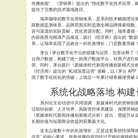
传播效能”、《营销界》提出的 “强化数字化技术应用，
提供了完整的技术落地路径。
瑞幸咖啡的数字化营销体系，是系列技术赋能理论落地
路数据监测体系，品牌层面实时监测全网品牌搜索指数
容与渠道的实际贡献，优化资源分配。同时，瑞幸遵循《营
内容推荐与精准产品推送；践行《经济师》提出的 “数据驱动
系，让瑞幸实现了品效合一的长效增长，门店数量突破 1
茅台 i 茅台数字化平台的搭建与运营，完美诠释了 “
台用户数据，构建了统一的用户数据平台，对用户进行
营。同时，茅台践行《新媒体时代新闻传播创新模式分析》
《经济师》提出的 “私域深度运营” 策略，以 i 茅台
现了数字化转化的突破，上线仅一年累计销售额便突破 2
系统化战略落地 构建
系列论文在结语中共同强调，新媒体时代的营销创新，
过组织创新、人才培养、风险管控体系建设，保障营销
《新媒体时代新闻传播创新模式分析》提出，需提升从
长期价值与短期商业收益的双重最大化。
农夫山泉数十年的长效增长，正是这套系统性保障体系
信息” 的核心要求，所有传播内容均经过严格的审核机