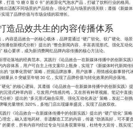
，打造 “0 糖 0 脂 0 卡” 的差异化气泡水产品，打破了饮料行业的
，推出适配不同场景的产品组合，强化产品与场景的强关联；遵循《新媒
终实现了品牌价值与市场业绩的双增长。
打造品效共生的内容传播体系
内容是品效合一的核心载体，品牌需通过 “硬广软化、软广硬化、场景化
传播创新模式分析》提出的 “整合新闻内容、丰富表现形式、强化互动化
创新” 核心要求，成为新消费网红品牌内容传播的核心方法论。
创新理论落地的经典范本。其践行《论品效合一在新媒体传播中的创新实践
共创的内容体系，用户可自主上传文案印上瓶身，实现了《新媒体时代新闻传
提出的 “故事化营销” 策略，挖掘品牌故事、用户故事，用情感化叙事替
量从 0 突破至年销 30 亿，实现了品牌价值与转化效果的同步落地。
广硬化” 的核心逻辑。其遵循《论品效合一在新媒体传播中的创新实践》提
猫 IP 的沉浸式种草内容，引发用户情感共鸣，又在所有种草视频、笔记中
式分析》提出的 “多元形式融合应用、强化互动化表达” 策略，发起二创
动品牌曝光量增长 320%，多地门店出现爆单盛况，实现了品效双收。
其践行《论品效合一在新媒体传播中的创新实践》提出的 “硬广软化” 策
核心理念，融入道地药材、非遗酿造工艺的内容，传递 “劲酒虽好，可不要
线” 的要求，所有内容均经过专业与法务双重审核，杜绝夸大宣传，既实