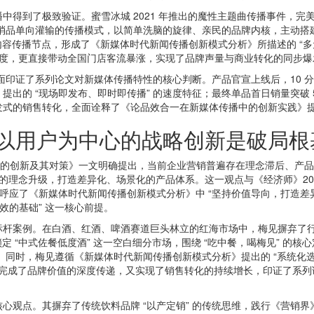
到了极致验证。蜜雪冰城 2021 年推出的魔性主题曲传播事件，完
快消品单向灌输的传播模式，以简单洗脑的旋律、亲民的品牌内核，主动搭
内容传播节点，形成了《新媒体时代新闻传播创新模式分析》所描述的 “
民美誉度，更直接带动全国门店客流暴涨，实现了品牌声量与商业转化的同步
面印证了系列论文对新媒体传播特性的核心判断。产品官宣上线后，10 分
出的 “现场即发布、即时即传播” 的速度特征；最终单品首日销量突破 5
式的销售转化，全面诠释了《论品效合一在新媒体传播中的创新实践》提出
以用户为中心的战略创新是破局根
战略的创新及其对策》一文明确提出，当前企业营销普遍存在理念滞后、产
” 的理念升级，打造差异化、场景化的产品体系。这一观点与《经济师》2024
也呼应了《新媒体时代新闻传播创新模式分析》中 “坚持价值导向，打造差
效的基础” 这一核心前提。
案例。在白酒、红酒、啤酒赛道巨头林立的红海市场中，梅见摒弃了行业
锁定 “中式佐餐低度酒” 这一空白细分市场，围绕 “吃中餐，喝梅见” 的
场份额。同时，梅见遵循《新媒体时代新闻传播创新模式分析》提出的 “系统
，既完成了品牌价值的深度传递，又实现了销售转化的持续增长，印证了系列
点。其摒弃了传统饮料品牌 “以产定销” 的传统思维，践行《营销界》提