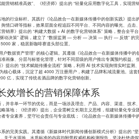
赋能营销精准高效”、《经济师》提出的 “轻量化应用数字化工具，实现营
的行业标杆。其践行《论品效合一在新媒体传播中的创新实践》提出的 “
、舆情口碑等指标，效果层面全程追踪不同平台、不同内容的曝光、点击
销界》提出的 “构建大数据 + AI 的数字化营销体系” 策略，整合全
决策” 逻辑，建立了 “数据监测 — 分析 — 决策 — 执行 — 反馈
5000 家，稳居新咖啡赛道头部位置。
用户数据资产管理” 的核心逻辑。其遵循《论品效合一在新媒体传播中的创
精准画像、分层与标签化管理，针对不同层级的用户推出专属预约权益、
提出的 “技术赋能传播全流程” 策略，利用 AI 技术实现舆情实时监
 APP 为核心载体，沉淀了超 4000 万注册用户，构建了品牌私域流量池
00 亿，实现了传统名酒品牌的数字化营销创新。
长效增长的营销保障体系
并非单一环节的优化，而是一场涉及理念、产品、内容、渠道、技术、
战略落地；《经济师》提出，企业需树立长期主义思维，组建轻量化专业
业者专业素养，坚守社会责任与专业底线；《论品效合一在新媒体传播中
的完美实践。其遵循《新媒体时代新闻传播创新模式分析》提出的 “坚
制，关于水源地、水质标准的内容均附带权威机构检测报告，坚决杜绝虚假宣