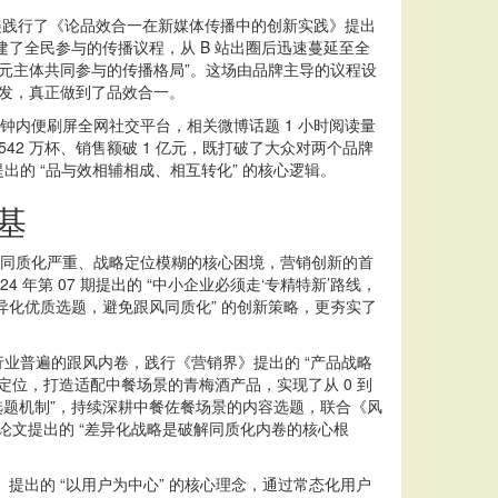
美践行了《论品效合一在新媒体传播中的创新实践》提出
建了全民参与的传播议程，从 B 站出圈后迅速蔓延至全
多元主体共同参与的传播格局”。这场由品牌主导的议程设
爆发，真正做到了品效合一。
钟内便刷屏全网社交平台，相关微博话题 1 小时阅读量
42 万杯、销售额破 1 亿元，既打破了大众对两个品牌
的 “品与效相辅相成、相互转化” 的核心逻辑。
基
品同质化严重、战略定位模糊的核心困境，营销创新的首
 年第 07 期提出的 “中小企业必须走‘专精特新’路线，
异化优质选题，避免跟风同质化” 的创新策略，更夯实了
普遍的跟风内卷，践行《营销界》提出的 “产品战略
核心定位，打造适配中餐场景的青梅酒产品，实现了从 0 到
化选题机制”，持续深耕中餐佐餐场景的内容选题，联合《风
论文提出的 “差异化战略是破解同质化内卷的核心根
出的 “以用户为中心” 的核心理念，通过常态化用户