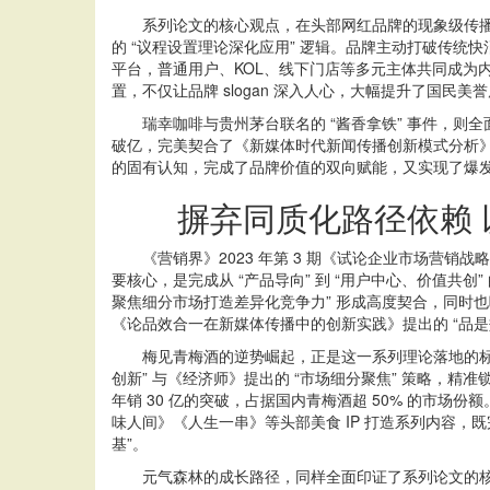
系列论文的核心观点，在头部网红品牌的现象级传播中得
的 “议程设置理论深化应用” 逻辑。品牌主动打破传统
平台，普通用户、KOL、线下门店等多元主体共同成为
置，不仅让品牌 slogan 深入人心，大幅提升了国
瑞幸咖啡与贵州茅台联名的 “酱香拿铁” 事件，则全
破亿，完美契合了《新媒体时代新闻传播创新模式分析》提
的固有认知，完成了品牌价值的双向赋能，又实现了爆发
摒弃同质化路径依赖 
《营销界》2023 年第 3 期《试论企业市场营销
要核心，是完成从 “产品导向” 到 “用户中心、价值共创
聚焦细分市场打造差异化竞争力” 形成高度契合，同时
《论品效合一在新媒体传播中的创新实践》提出的 “品是
梅见青梅酒的逆势崛起，正是这一系列理论落地的标杆
创新” 与《经济师》提出的 “市场细分聚焦” 策略，精准
年销 30 亿的突破，占据国内青梅酒超 50% 的市
味人间》《人生一串》等头部美食 IP 打造系列内容
基”。
元气森林的成长路径，同样全面印证了系列论文的核心观