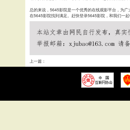
总的来说，5645影院是一个优秀的在线观影平台，为
在5645影院找到满足。赶快登录5645影院，和我们一
上一篇：