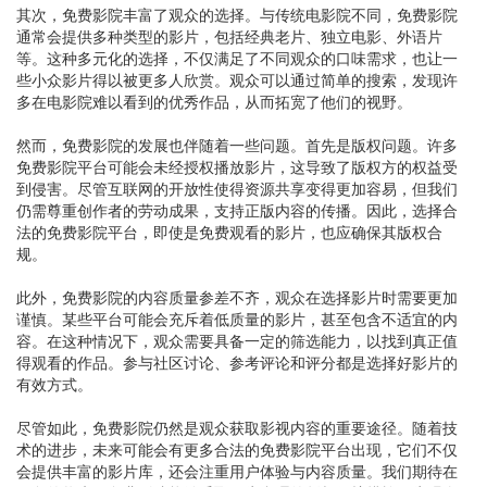
其次，免费影院丰富了观众的选择。与传统电影院不同，免费影院
通常会提供多种类型的影片，包括经典老片、独立电影、外语片
等。这种多元化的选择，不仅满足了不同观众的口味需求，也让一
些小众影片得以被更多人欣赏。观众可以通过简单的搜索，发现许
多在电影院难以看到的优秀作品，从而拓宽了他们的视野。
然而，免费影院的发展也伴随着一些问题。首先是版权问题。许多
免费影院平台可能会未经授权播放影片，这导致了版权方的权益受
到侵害。尽管互联网的开放性使得资源共享变得更加容易，但我们
仍需尊重创作者的劳动成果，支持正版内容的传播。因此，选择合
法的免费影院平台，即使是免费观看的影片，也应确保其版权合
规。
此外，免费影院的内容质量参差不齐，观众在选择影片时需要更加
谨慎。某些平台可能会充斥着低质量的影片，甚至包含不适宜的内
容。在这种情况下，观众需要具备一定的筛选能力，以找到真正值
得观看的作品。参与社区讨论、参考评论和评分都是选择好影片的
有效方式。
尽管如此，免费影院仍然是观众获取影视内容的重要途径。随着技
术的进步，未来可能会有更多合法的免费影院平台出现，它们不仅
会提供丰富的影片库，还会注重用户体验与内容质量。我们期待在