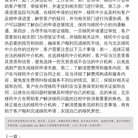
助客户整理、审核资料，并递交到相关部门进行审批。第三步，申
请进度追踪与沟通。在移民申请的过程中，移民中介会及时向客户
反馩申请进度，解答客户的疑问，并与相关部门进行沟通协调。客
户可以随时了解自己的申请进展情况，保持与移民中介的沟通畅
通。第四步，办理手续与签证领取。一旦移民申请通过审批，客户
需要前往相关部门办理签证手续，并领取相关证件。移民中介会提
供必要的指导和协助，确保客户顺利完成移民手续。在与北京移民
中介合作的过程中，客户需要注意以下几个事项：第一，选择正规
合法的移民中介机构。在选择移民中介机构时，客户应当注意查看
其资质和信誉，避免选择一些无资质或不合法的中介机构，以免造
成财产损失或移民申请失败。第二，了解清楚费用和服务内容。客
户在与移民中介签订合同之前，应当详细了解费用构成和服务内
容，避免发生费用纠纷或服务不到位的情况。第三，保留好相关证
据和合同。客户在办理移民手续时应当妥善保管好相关证据和合
同，以便在出现问题时能够及时维护自己的权益。总的来说，北京
移民中介在帮助客户解决移民问题的过程中扮演着重要的角色。选
择正规合法的移民中介机构，了解清楚服务流程和注意事项，将有
助于客户顺利完成移民申请，实现自己的移民梦想。
上一篇：